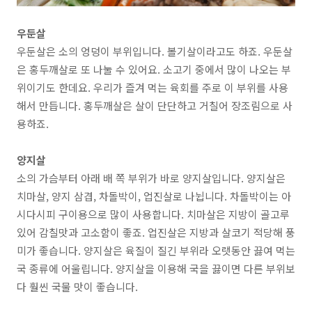
우둔살
우둔살은
소의 엉덩이 부위
입니다. 볼기살이라고도 하죠. 우둔살
은 홍두깨살로 또 나눌 수 있어요. 소고기 중에서 많이 나오는 부
위이기도 한데요. 우리가 즐겨 먹는
육회를 주로 이 부위를 사용
해서 만듭니다.
홍두깨살은 살이 단단하고 거칠어 장조림으로 사
용
하죠.
양지살
소의
가슴부터 아래 배 쪽 부위
가 바로 양지살입니다. 양지살은
치마살, 양지 삼겹, 차돌박이, 업진살
로 나뉩니다. 차돌박이는 아
시다시피 구이용으로 많이 사용합니다. 치마살은 지방이 골고루
있어 감칠맛과 고소함이 좋죠. 업진살은 지방과 살코기 적당해 풍
미가 좋습니다. 양지살은 육질이 질긴 부위라 오랫동안 끓여 먹는
국 종류에 어울립니다.
양지살을 이용해 국을 끓이면 다른 부위보
다 훨씬 국물 맛이 좋습니다.