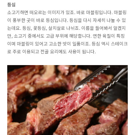
등심
소고기하면 떠오르는 이미지가 있죠. 바로 마블링입니다.
마블링
이 풍부한 곳이 바로 등심
입니다. 등심을 다시 자세히 나눌 수 있
는데요.
등심, 꽃등심, 살치살
로 나뉘죠. 이름을 들어봐서 알겠지
만, 소고기 중에서도
고급 부위에 해당
합니다. 연한 육질이 특징
이며 마블링이 있어고
고소한 맛이 일품
이죠. 등심 역시 스테이크
로 주로 이용되고 전골 요리에도 사용이 됩니다.