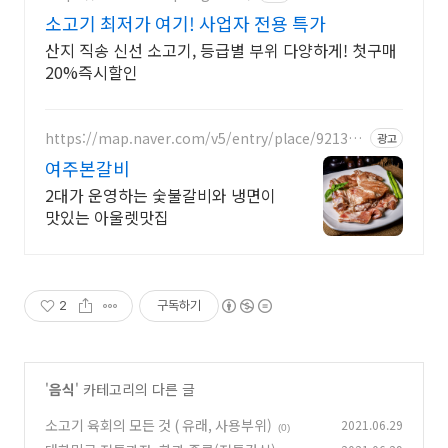
소고기 최저가 여기! 사업자 전용 특가
산지 직송 신선 소고기, 등급별 부위 다양하게! 첫구매
20%즉시할인
https://map.naver.com/v5/entry/place/921366
광고
209
여주본갈비
2대가 운영하는 숯불갈비와 냉면이
맛있는 아울렛맛집
2
구독하기
'
음식
' 카테고리의 다른 글
소고기 육회의 모든 것 ( 유래, 사용부위)
2021.06.29
(0)