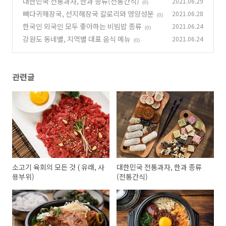
대한민국 전통과자, 한과 종류(전통간식)
2021.06.29
(0)
뼈다귀해장국, 선지해장국 칼로리와 영양성분
2021.06.28
(0)
한국인 외국인 모두 좋아하는 비빔밥 종류
2021.06.24
(0)
강원도 동네별, 지역별 대표 음식 메뉴
2021.06.24
(0)
관련글
소고기 육회의 모든 것 ( 유래, 사
대한민국 전통과자, 한과 종류
용부위)
(전통간식)