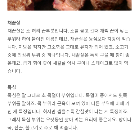
채끝살
채끝살은
소 허리 끝부분
입니다.
소를 몰고 갈때 채찍 끝이 닿는
부위라 하여 붙여진 이름
인데요. 채끝살은 등심보다 지방이 적습
니다.
지방은 적지만 고소함은 그대로 유지
가 되어 있죠. 소고기
중에
최상위 부위 중 하나
입니다. 채끝살은 특히 구울 때 향이 좋
은데요. 굽기 향이 좋아 채끝살 역시 구이나 스테이크로 많이 먹
습니다.
목심
목심은 말 그대로
소 목덜미 부위
입니다. 목덜미 중에서도 윗쪽
부위를 말하죠. 목 부위라
근육이 모여 있어 다른 부위에 비해 거
친 게 특징
입니다. 하지만 씹을수록 감칠맛이 나는 게 특징이죠.
그래서 목심 부위는
오랫동안 삶아 먹는 요리에
좋은데요. 탕이나
국, 전골, 불고기로 주로 해 먹습니다.