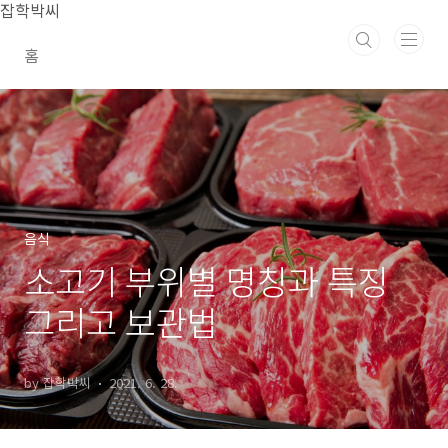
본문 바로가기
잡학박씨
홈
음식
소고기 부위별 명칭과 특징
그리고 보관법
by 잡학박씨
2021. 6. 28.