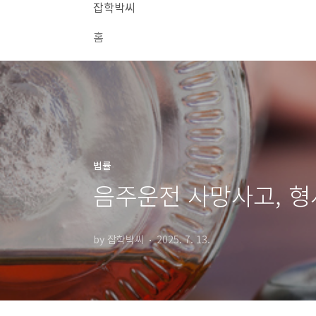
본문 바로가기
잡학박씨
홈
법률
음주운전 사망사고, 형
by 잡학박씨
2025. 7. 13.