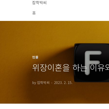
본문 바로가기
잡학박씨
홈
법률
위장이혼을 하는 이유와
by 잡학박씨
2023. 2. 15.