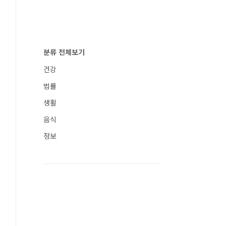
분류 전체보기
건강
법률
생활
음식
정보