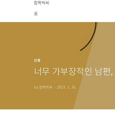
본문 바로가기
잡학박씨
홈
법률
너무 가부장적인 남편,
by 잡학박씨
2023. 1. 30.