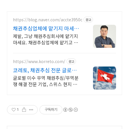
https://blog.naver.com/accte3950c
광고
채권추심업체에 맡기지 마세요
채권추심업체 주의사항
제발, 그냥 채권추심회사에 맡기지
마세요. 채권추심업체에 맡기고 후
회하는 이유
https://www.korreto.com/
광고
코레토, 채권추심 전문 글로벌
채권추심 연합회 소속
글로벌 미수 무역 채권추심/무역분
쟁 해결 전문 기업, 스위스 현지 법인
운영 국내수출기업의 가장 신뢰할
수 있는 파트너
1
구독하기