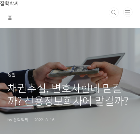
본문 바로가기
잡학박씨
홈
생활
채권추심, 변호사한데 맡길
까? 신용정보회사에 맡길까?
by 잡학박씨
2022. 8. 16.