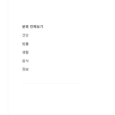
분류 전체보기
건강
법률
생활
음식
정보