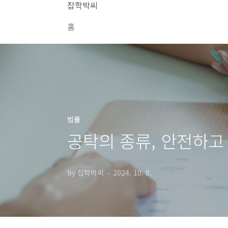
본문 바로가기
잡학박씨
홈
법률
공탁의 종류, 안전하고
by 잡학박씨
2024. 10. 8.