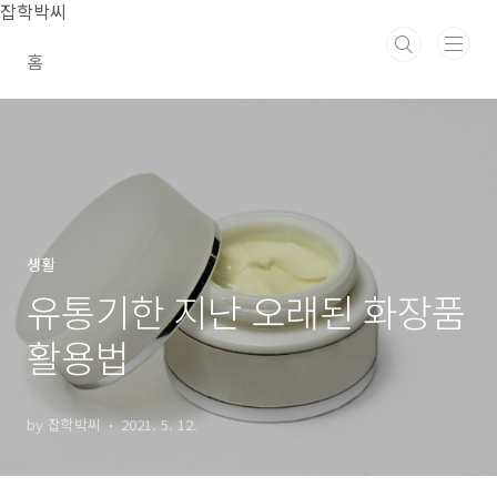
본문 바로가기
잡학박씨
홈
생활
유통기한 지난 오래된 화장품
활용법
by 잡학박씨
2021. 5. 12.