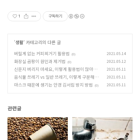
1
구독하기
'
생활
' 카테고리의 다른 글
버릴게 없는 커피찌거기 활용법
2021.05.14
(0)
화장실 곰팡이 원인과 제거법
2021.05.12
(0)
신문지 버리지 마세요, 이렇게 활용법이 많아요
2021.05.11
음식물 쓰레기 vs 일반 쓰레기, 이렇게 구분해요
2021.05.11
(0)
마스크 때문에 생기는 안경 김서림 방지 방법
2021.05.11
(0)
(0)
관련글