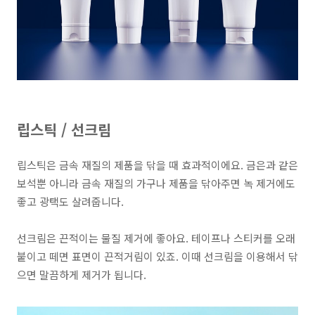
립스틱 / 선크림
립스틱
은
금속 재질의 제품을 닦을 때 효과적
이에요. 금은과 같은
보석뿐 아니라 금속 재질의 가구나 제품을 닦아주면
녹 제거
에도
좋고 광택도 살려줍니다.
선크림
은
끈적이는 물질 제거
에 좋아요. 테이프나 스티커를 오래
붙이고 떼면 표면이 끈적거림이 있죠. 이때 선크림을 이용해서 닦
으면 말끔하게 제거가 됩니다.