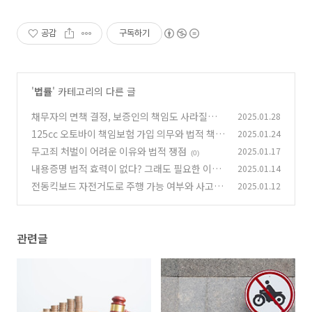
공감
구독하기
'
법률
' 카테고리의 다른 글
채무자의 면책 결정, 보증인의 책임도 사라질까?
2025.01.28
125cc 오토바이 책임보험 가입 의무와 법적 책임
2025.01.24
(0)
총정리
무고죄 처벌이 어려운 이유와 법적 쟁점
2025.01.17
(0)
(0)
내용증명 법적 효력이 없다? 그래도 필요한 이유
2025.01.14
는?
전동킥보드 자전거도로 주행 가능 여부와 사고 발
2025.01.12
(0)
생 시 법적 책임
(0)
관련글