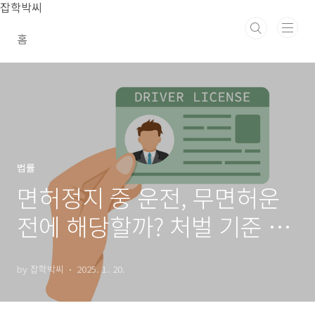
본문 바로가기
잡학박씨
홈
법률
면허정지 중 운전, 무면허운
전에 해당할까? 처벌 기준 정
리
by 잡학박씨
2025. 1. 20.